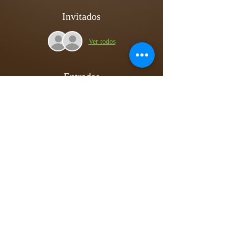
Invitados
Ver todos
Entradas
Venta finalizada
Tipo de entrada
CONECTA Business Expo 0230
Precio
25,00 US$
+0,63 US$ de comisión de servicio de entradas
Compartir este evento