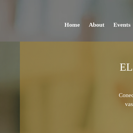
Home
About
Events
EL
Conect
vas