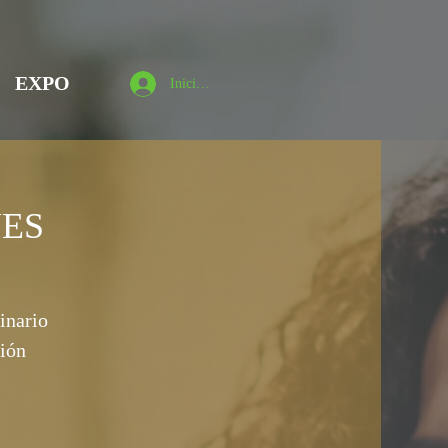
EXPO
Iniciar sesión
NES
inario
xión