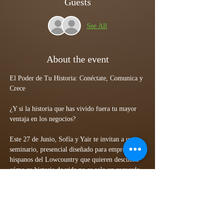
Guests
See All
About the event
El Poder de Tu Historia: Conéctate, Comunica y 
Crece
¿Y si la historia que has vivido fuera tu mayor 
ventaja en los negocios?
Este 27 de Junio, Sofía y Yair te invitan a un 
seminario, presencial diseñado para empresarios 
hispanos del Lowcountry que quieren descubrir 
cómo su historia de vida no es solo un recuerdo 
, es la base de todo lo que construyen.
Porque cuando conectas con tu historia y tu 
propósito, la forma en que te comunicas cambia. 